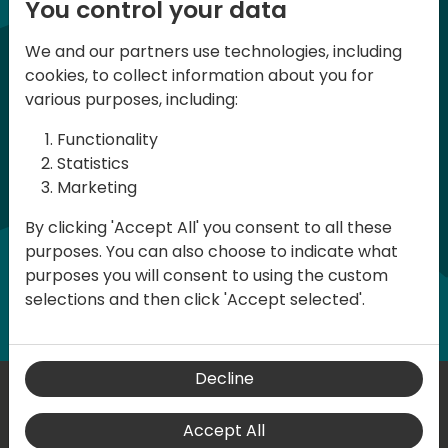
You control your data
giornata ricca di informazioni, con
speaker internazionali e momenti di
We and our partners use technologies, including
networking. La partecipazione all’evento
cookies, to collect information about you for
è gratuita, ma la registrazione è
various purposes, including:
necessaria perché i posti sono limitati.
Functionality
Statistics
Marketing
Mettiti in lista per un Biglietto
By clicking 'Accept All' you consent to all these
purposes. You can also choose to indicate what
Mettiti in lista per una Sponsorship
purposes you will consent to using the custom
selections and then click 'Accept selected'.
Decline
Accept All
Where are we located?