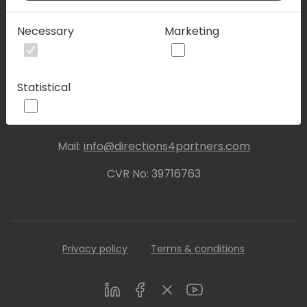
Events Central ApS
Necessary
Marketing
Vesteraa 20, 3tv. 9000 Aalborg
Statistical
Contact us
Mail:
info@directions4partners.com
CVR No: 39716763
Privacy policy
Terms & conditions
LinkedIn
Facebook
Twitter
Youtube